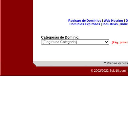
Registro de Dominios
|
Web Hosting
|
D
Dominios Expirados
|
Industrias
|
Indu
Categorías de Dominio:
[Pág. princi
** Precios expre
© 2002/2022 Solo10.com