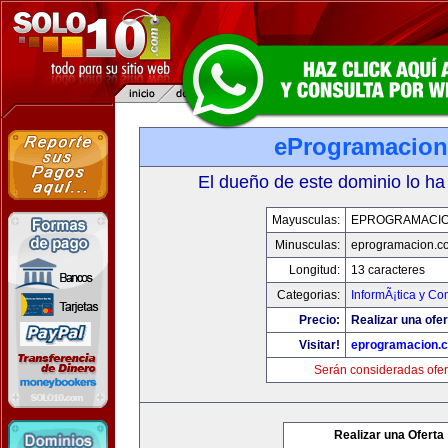
eProgramacio
El dueño de este dominio lo ha
Mayusculas:
EPROGRAMACI
Minusculas:
eprogramacion.c
Longitud:
13 caracteres
Categorias:
InformÃ¡tica y C
Precio:
Realizar una ofer
Visitar!
eprogramacion.
Serán consideradas ofer
Realizar una Oferta