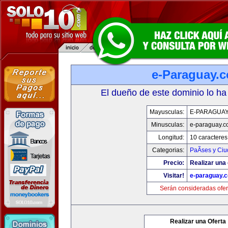
e-Paraguay.
El dueño de este dominio lo ha
Mayusculas:
E-PARAGUA
Minusculas:
e-paraguay.c
Longitud:
10 caracteres
Categorias:
PaÃ­ses y Ci
Precio:
Realizar una 
Visitar!
e-paraguay.
Serán consideradas ofer
Realizar una Oferta