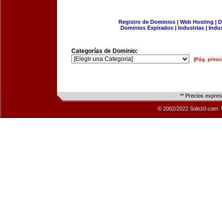
Registro de Dominios
|
Web Hosting
|
D
Dominios Expirados
|
Industrias
|
Indu
Categorías de Dominio:
[Pág. princi
** Precios expre
© 2002/2022 Solo10.com