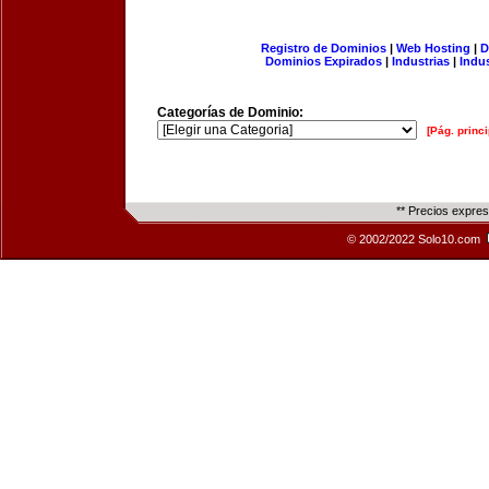
Registro de Dominios
|
Web Hosting
|
D
Dominios Expirados
|
Industrias
|
Indu
Categorías de Dominio:
[Pág. princi
** Precios expre
© 2002/2022 Solo10.com