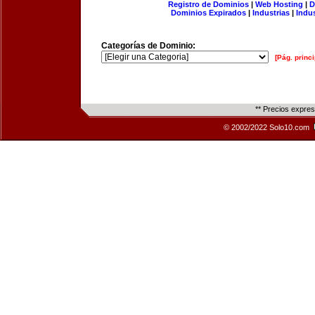
Registro de Dominios
|
Web Hosting
|
D
Dominios Expirados
|
Industrias
|
Indu
Categorías de Dominio:
[Pág. princi
** Precios expre
© 2002/2022 Solo10.com