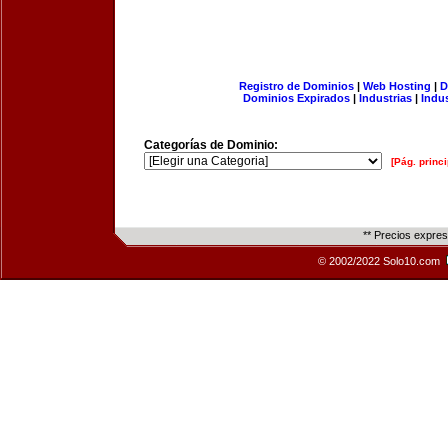
Registro de Dominios
|
Web Hosting
|
D
Dominios Expirados
|
Industrias
|
Indu
Categorías de Dominio:
[Pág. princi
** Precios expre
© 2002/2022 Solo10.com