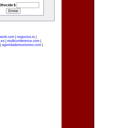
Ofrecido $
twork.com
|
negocios.io
|
.es
|
multiconference.com
|
|
agendadereuniones.com
|