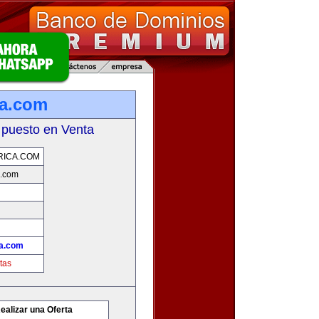
ca.com
 puesto en Venta
RICA.COM
a.com
a.com
tas
ealizar una Oferta