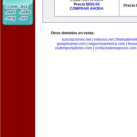
COMPRAR AHORA
Precio $
850.00
Precio 
COMPRAR AHORA
Otros dominios en venta:
suscripciones.net
|
exitosos.net
|
thetraderne
guiapinamar.com
|
negociosamerica.com
|
fonox
clubimportadores.com
|
contactodenegocios.com