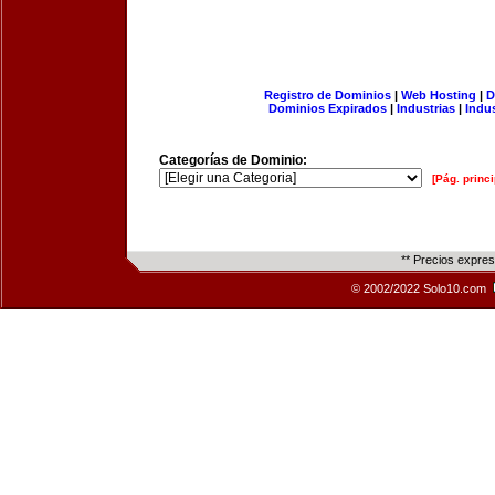
Registro de Dominios
|
Web Hosting
|
D
Dominios Expirados
|
Industrias
|
Indu
Categorías de Dominio:
[Pág. princi
** Precios expre
© 2002/2022 Solo10.com