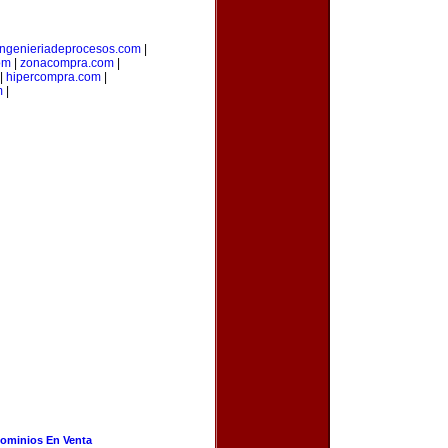
ingenieriadeprocesos.com
|
om
|
zonacompra.com
|
|
hipercompra.com
|
m
|
ominios En Venta