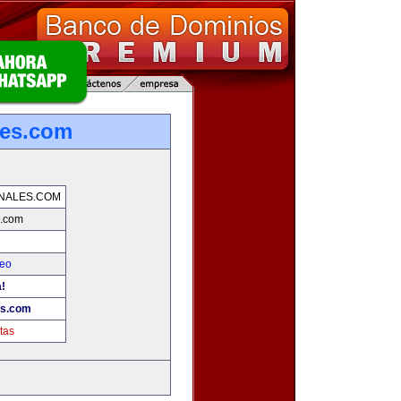
les.com
NALES.COM
s.com
leo
!
es.com
tas