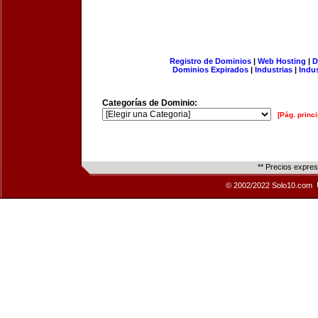
Registro de Dominios
|
Web Hosting
|
D
Dominios Expirados
|
Industrias
|
Indu
Categorías de Dominio:
[Pág. princi
** Precios expre
© 2002/2022 Solo10.com