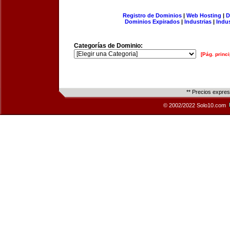
Registro de Dominios
|
Web Hosting
|
D
Dominios Expirados
|
Industrias
|
Indu
Categorías de Dominio:
[Pág. princi
** Precios expre
© 2002/2022 Solo10.com