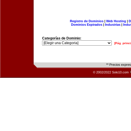
Registro de Dominios
|
Web Hosting
|
D
Dominios Expirados
|
Industrias
|
Indu
Categorías de Dominio:
[Pág. princi
** Precios expre
© 2002/2022 Solo10.com