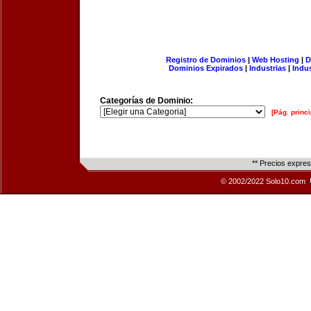
Registro de Dominios
|
Web Hosting
|
D
Dominios Expirados
|
Industrias
|
Indu
Categorías de Dominio:
[Pág. princi
** Precios expre
© 2002/2022 Solo10.com