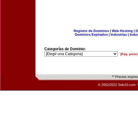
Registro de Dominios
|
Web Hosting
|
D
Dominios Expirados
|
Industrias
|
Indu
Categorías de Dominio:
[Pág. princi
** Precios expre
© 2002/2022 Solo10.com