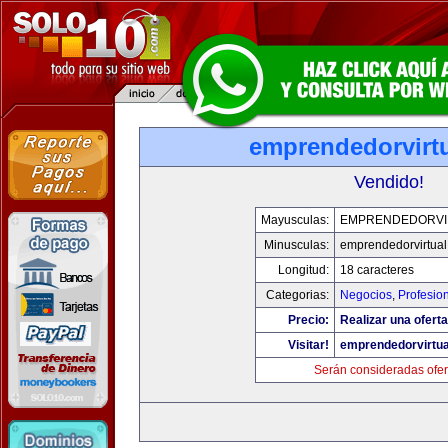
emprendedorvirt
Vendido!
Mayusculas:
EMPRENDEDORVI
Minusculas:
emprendedorvirtua
Longitud:
18 caracteres
Categorias:
Negocios
,
Profesio
Precio:
Realizar una oferta
Visitar!
emprendedorvirtu
Serán consideradas ofer