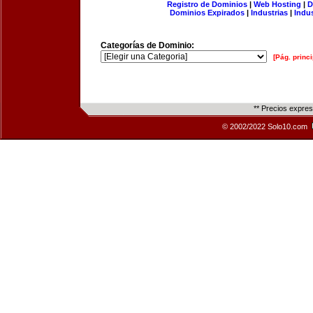
Registro de Dominios
|
Web Hosting
|
D
Dominios Expirados
|
Industrias
|
Indu
Categorías de Dominio:
[Pág. princi
** Precios expre
© 2002/2022 Solo10.com