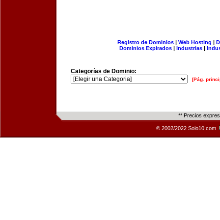
Registro de Dominios
|
Web Hosting
|
D
Dominios Expirados
|
Industrias
|
Indu
Categorías de Dominio:
[Pág. princi
** Precios expre
© 2002/2022 Solo10.com