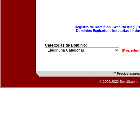
Registro de Dominios
|
Web Hosting
|
D
Dominios Expirados
|
Industrias
|
Indu
Categorías de Dominio:
[Pág. princi
** Precios expre
© 2002/2022 Solo10.com