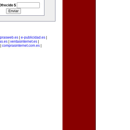
Ofrecido $
prasweb.es
|
e-publicidad.es
|
as.es
|
ventasinternet.es
|
|
comprasinternet.com.es
|