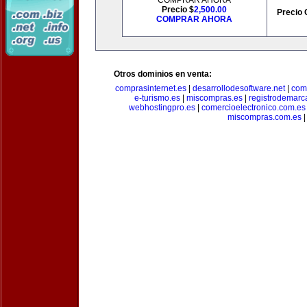
COMPRAR AHORA
Precio $
2,500.00
Precio 
COMPRAR AHORA
Otros dominios en venta:
comprasinternet.es
|
desarrollodesoftware.net
|
com
e-turismo.es
|
miscompras.es
|
registrodemarc
webhostingpro.es
|
comercioelectronico.com.es
miscompras.com.es
|