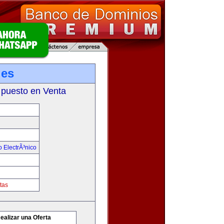
.es
 puesto en Venta
 ElectrÃ³nico
tas
ealizar una Oferta