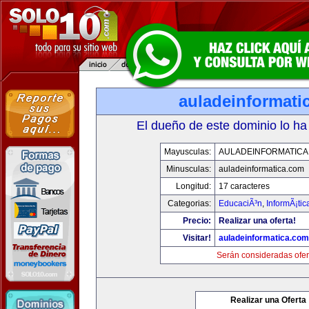
auladeinformati
El dueño de este dominio lo ha
Mayusculas:
AULADEINFORMATICA
Minusculas:
auladeinformatica.com
Longitud:
17 caracteres
Categorias:
EducaciÃ³n
,
InformÃ¡ti
Precio:
Realizar una oferta!
Visitar!
auladeinformatica.com
Serán consideradas ofer
Realizar una Oferta