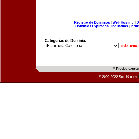
Registro de Dominios
|
Web Hosting
|
D
Dominios Expirados
|
Industrias
|
Indu
Categorías de Dominio:
[Pág. princi
** Precios expre
© 2002/2022 Solo10.com