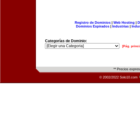
Registro de Dominios
|
Web Hosting
|
D
Dominios Expirados
|
Industrias
|
Indu
Categorías de Dominio:
[Pág. princi
** Precios expre
© 2002/2022 Solo10.com