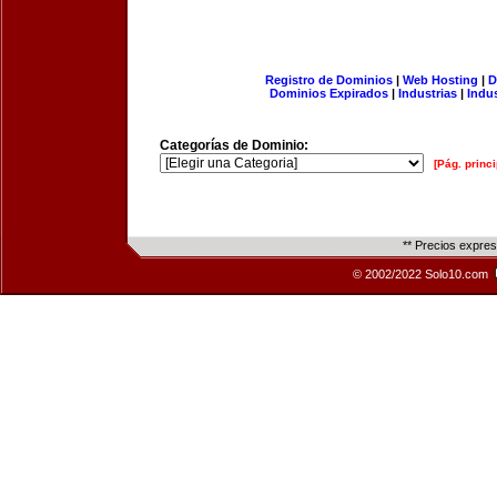
Registro de Dominios
|
Web Hosting
|
D
Dominios Expirados
|
Industrias
|
Indu
Categorías de Dominio:
[Pág. princi
** Precios expre
© 2002/2022 Solo10.com