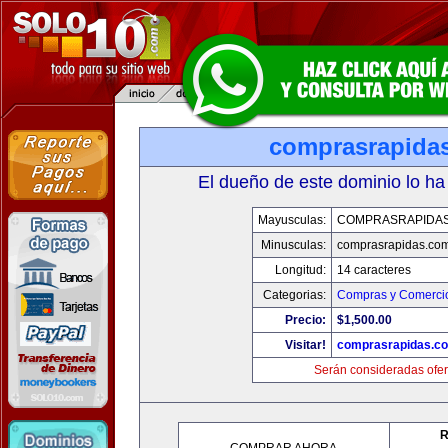
comprasrapida
El dueño de este dominio lo ha
Mayusculas:
COMPRASRAPIDA
Minusculas:
comprasrapidas.co
Longitud:
14 caracteres
Categorias:
Compras y Comercio
Precio:
$1,500.00
Visitar!
comprasrapidas.c
Serán consideradas ofer
R