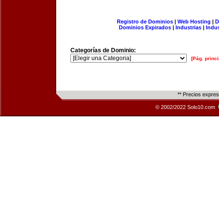
Registro de Dominios
|
Web Hosting
|
D
Dominios Expirados
|
Industrias
|
Indu
Categorías de Dominio:
[Pág. princi
** Precios expre
© 2002/2022 Solo10.com