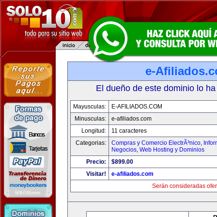
e-Afiliados.
El dueño de este dominio lo ha
Mayusculas:
E-AFILIADOS.COM
Minusculas:
e-afiliados.com
Longitud:
11 caracteres
Categorias:
Compras y Comercio ElectrÃ³nico
,
Info
Negocios
,
Web Hosting y Dominios
Precio:
$899.00
Visitar!
e-afiliados.com
Serán consideradas ofer