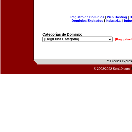
Registro de Dominios
|
Web Hosting
|
D
Dominios Expirados
|
Industrias
|
Indu
Categorías de Dominio:
[Pág. princi
** Precios expre
© 2002/2022 Solo10.com