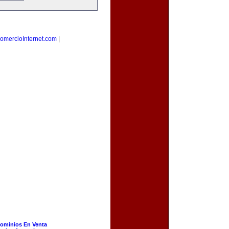
omercioInternet.com
|
ominios En Venta