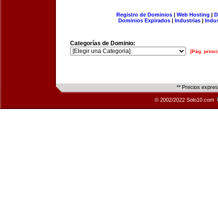
Registro de Dominios
|
Web Hosting
|
D
Dominios Expirados
|
Industrias
|
Indu
Categorías de Dominio:
[Pág. princi
** Precios expre
© 2002/2022 Solo10.com