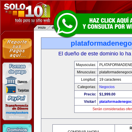
plataformadenego
El dueño de este dominio lo ha
Mayusculas:
PLATAFORMADEN
Minusculas:
plataformadenegoc
Longitud:
19 caracteres
Categorias:
Negocios
Precio:
$1,999.00
Visitar!
plataformadenegoc
Serán consideradas ofer
R