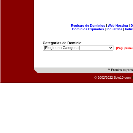
Registro de Dominios
|
Web Hosting
|
D
Dominios Expirados
|
Industrias
|
Indu
Categorías de Dominio:
[Pág. princi
** Precios expre
© 2002/2022 Solo10.com