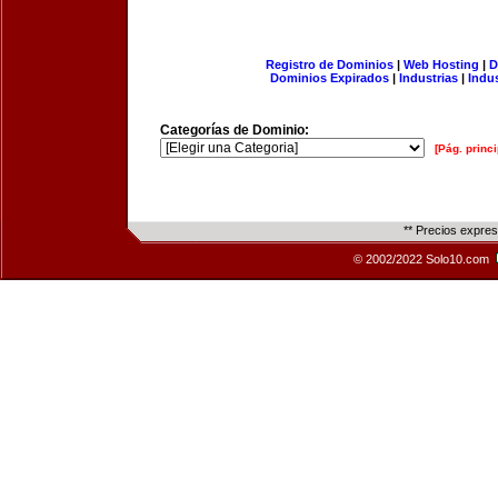
Registro de Dominios
|
Web Hosting
|
D
Dominios Expirados
|
Industrias
|
Indu
Categorías de Dominio:
[Pág. princi
** Precios expre
© 2002/2022 Solo10.com