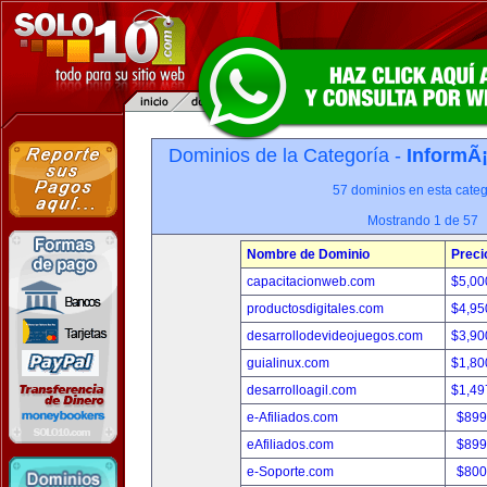
Dominios de la Categoría -
InformÃ¡
57 dominios en esta categ
Mostrando 1 de 57
Nombre de Dominio
Preci
capacitacionweb.com
$5,00
productosdigitales.com
$4,95
desarrollodevideojuegos.com
$3,90
guialinux.com
$1,80
desarrolloagil.com
$1,49
e-Afiliados.com
$899
eAfiliados.com
$899
e-Soporte.com
$800