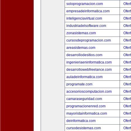
soloprogramacion.com
Ofer
empresadeinformatica.com
Ofer
inteligenciavirtual.com
Ofer
industriadelsoftware.com
Ofer
zonasistemas.com
Ofer
cursosdeprogramacion.com
Ofer
areasistemas.com
Ofer
desarrollodesitios.com
Ofer
ingenieriaeninformatica.com
Ofer
desarrollowebfreelance.com
Ofer
auladeinformatica.com
Ofer
programate.com
Ofer
accesorioscomputacion.com
Ofer
camaraseguridad.com
Ofer
programacionenred.com
Ofer
mayoristainformatica.com
Ofer
deinformatica.com
Ofer
cursodesistemas.com
Ofer