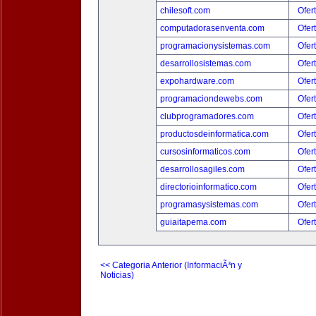
chilesoft.com
Ofer
computadorasenventa.com
Ofer
programacionysistemas.com
Ofer
desarrollosistemas.com
Ofer
expohardware.com
Ofer
programaciondewebs.com
Ofer
clubprogramadores.com
Ofer
productosdeinformatica.com
Ofer
cursosinformaticos.com
Ofer
desarrollosagiles.com
Ofer
directorioinformatico.com
Ofer
programasysistemas.com
Ofer
guiaitapema.com
Ofer
<< Categoria Anterior (InformaciÃ³n y
Noticias)