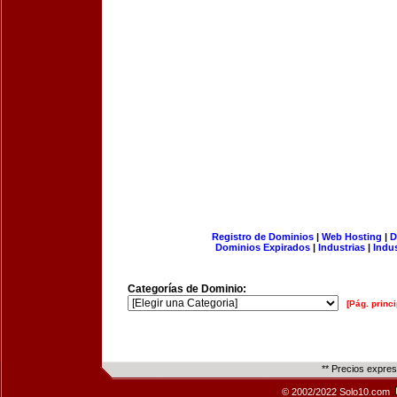
Registro de Dominios
|
Web Hosting
|
D
Dominios Expirados
|
Industrias
|
Indu
Categorías de Dominio:
[Pág. princi
** Precios expre
© 2002/2022 Solo10.com