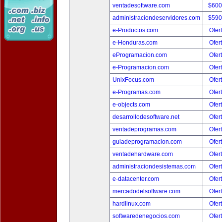
ventadesoftware.com
$600
administraciondeservidores.com
$590
e-Productos.com
Ofer
e-Honduras.com
Ofer
eProgramacion.com
Ofer
e-Programacion.com
Ofer
UnixFocus.com
Ofer
e-Programas.com
Ofer
e-objects.com
Ofer
desarrollodesoftware.net
Ofer
ventadeprogramas.com
Ofer
guiadeprogramacion.com
Ofer
ventadehardware.com
Ofer
administraciondesistemas.com
Ofer
e-datacenter.com
Ofer
mercadodelsoftware.com
Ofer
hardlinux.com
Ofer
softwaredenegocios.com
Ofer